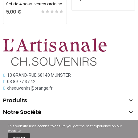
Set de 4 sous-verres ardoise
5,00 €
13 GRAND-RUE 68140 MUNSTER
03 89 77 37 42
chsouvenirs@orange.fr
Produits

Notre Société

Copyright © L'artisanal
This website uses cookies to ensure you get the best experience on our
website
0