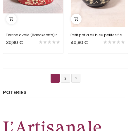
Terrine ovale (Baeckeoffa) rouge petites fleurs
Petit pot a ail bleu petites fleurs
30,80 €
40,80 €
1
2

POTERIES