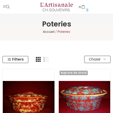
0
Poteries
Accueil
Poteries
Filters
Choisir
Rupture De Stock