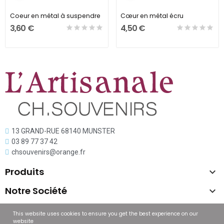
Coeur en métal à suspendre
Cœur en métal écru
3,60 €
4,50 €
13 GRAND-RUE 68140 MUNSTER
03 89 77 37 42
chsouvenirs@orange.fr
Produits

Notre Société

Copyright © L'artisanal
This website uses cookies to ensure you get the best experience on our
website