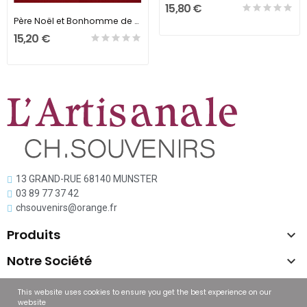
15,80 €
Père Noël et Bonhomme de neige led
15,20 €
13 GRAND-RUE 68140 MUNSTER
03 89 77 37 42
chsouvenirs@orange.fr
Produits

Notre Société

Copyright © L'artisanal
This website uses cookies to ensure you get the best experience on our
website