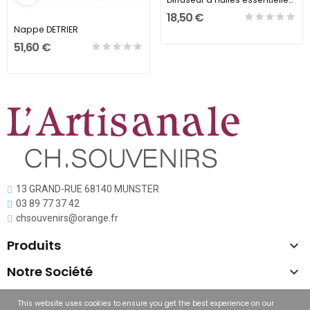
18,50 €
Nappe DETRIER
51,60 €
13 GRAND-RUE 68140 MUNSTER
03 89 77 37 42
chsouvenirs@orange.fr
Produits

Notre Société

Copyright © L'artisanal
This website uses cookies to ensure you get the best experience on our