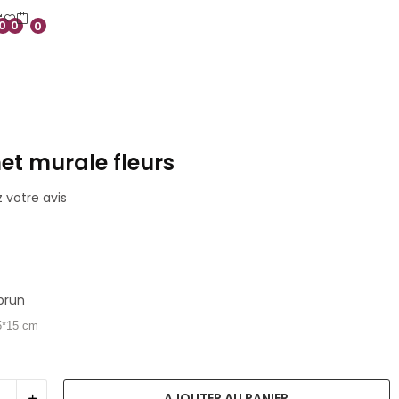
0
0
0
et murale fleurs
votre avis
€
brun
5*15 cm
AJOUTER AU PANIER