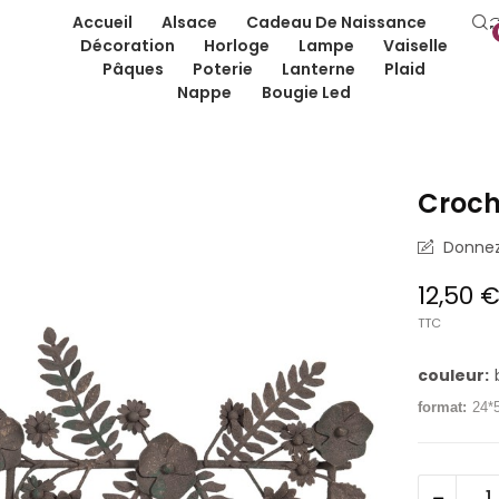
Accueil
Alsace
Cadeau De Naissance
Décoration
Horloge
Lampe
Vaiselle
Pâques
Poterie
Lanterne
Plaid
Nappe
Bougie Led
Croch
Donnez 
12,50 
TTC
couleur:
format:
24*