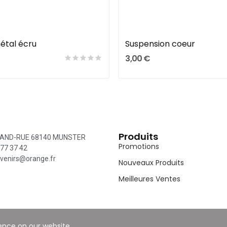
Ajouter Au Panier
Ajouter Au Panier
étal écru
Suspension coeur
3,00 €
Produits
RAND-RUE 68140 MUNSTER
Promotions
 77 37 42
venirs@orange.fr
Nouveaux Produits
Meilleures Ventes
ience on our website