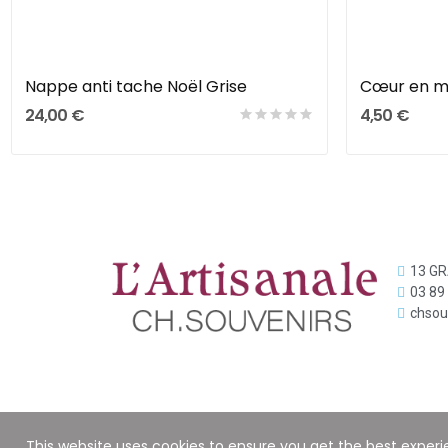
Nappe anti tache Noël Grise
Cœur en m
24,00 €
4,50 €
13 G
03 89
chsou
This website uses cookies to ensure you get the best exper