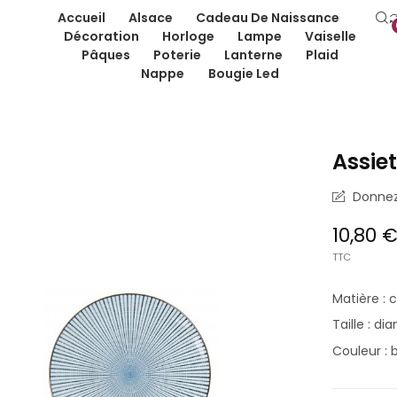
Accueil
Alsace
Cadeau De Naissance
Décoration
Horloge
Lampe
Vaiselle
Pâques
Poterie
Lanterne
Plaid
Nappe
Bougie Led
Assiet
Donnez 
10,80 
TTC
Matière :
Taille : d
Couleur : 