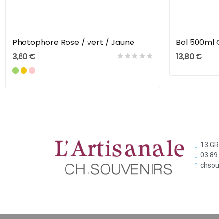
Ajouter Au Panier
Photophore Rose / vert / Jaune
Bol 500ml 
3,60 €
13,80 €
13 G
03 89
chsou