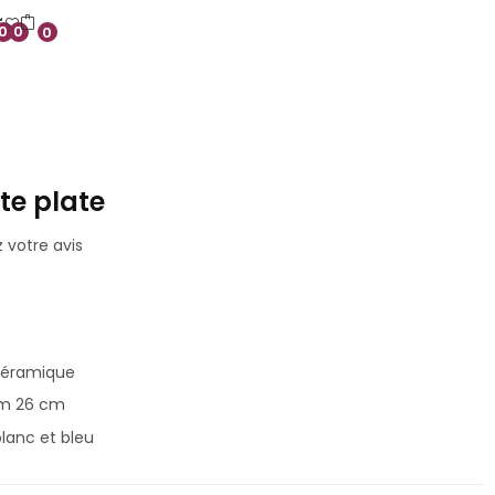
0
0
0
te plate
votre avis
€
 céramique
iam 26 cm
blanc et bleu